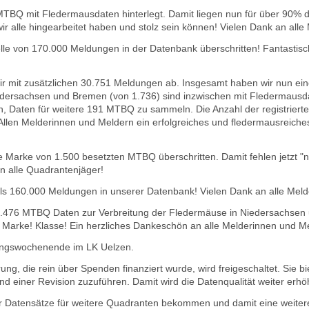
TBQ mit Fledermausdaten hinterlegt. Damit liegen nun für über 90% 
 wir alle hingearbeitet haben und stolz sein können! Vielen Dank an all
le von 170.000 Meldungen in der Datenbank überschritten! Fantastisc
ir mit zusätzlichen 30.751 Meldungen ab. Insgesamt haben wir nun e
ersachsen und Bremen (von 1.736) sind inzwischen mit Fledermausdate
, Daten für weitere 191 MTBQ zu sammeln. Die Anzahl der registrierten
llen Melderinnen und Meldern ein erfolgreiches und fledermausreiches 
 Marke von 1.500 besetzten MTBQ überschritten. Damit fehlen jetzt "
n alle Quadrantenjäger!
ls 160.000 Meldungen in unserer Datenbank! Vielen Dank an alle Meld
 1.476 MTBQ Daten zur Verbreitung der Fledermäuse in Niedersachsen
% Marke! Klasse! Ein herzliches Dankeschön an alle Melderinnen und M
ngswochenende im LK Uelzen.
ung, die rein über Spenden finanziert wurde, wird freigeschaltet. Sie b
 einer Revision zuzuführen. Damit wird die Datenqualität weiter erh
r Datensätze für weitere Quadranten bekommen und damit eine weitere 