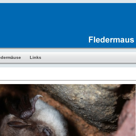
edermäuse
Links