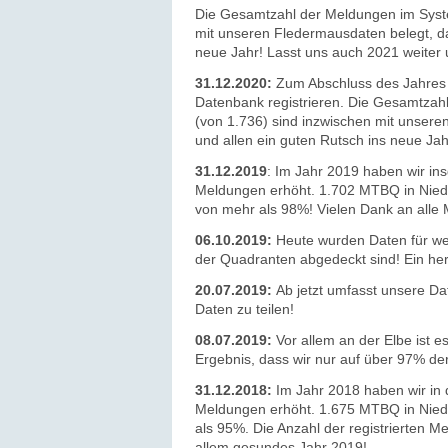
Die Gesamtzahl der Meldungen im Syste
mit unseren Fledermausdaten belegt, das
neue Jahr! Lasst uns auch 2021 weiter
31.12.2020:
Zum Abschluss des Jahres 
Datenbank registrieren. Die Gesamtzah
(von 1.736) sind inzwischen mit unsere
und allen ein guten Rutsch ins neue Jah
31.12.2019
: Im Jahr 2019 haben wir i
Meldungen erhöht. 1.702 MTBQ in Niede
von mehr als 98%! Vielen Dank an alle
06.10.2019:
Heute wurden Daten für we
der Quadranten abgedeckt sind! Ein he
20.07.2019:
Ab jetzt umfasst unsere Da
Daten zu teilen!
08.07.2019:
Vor allem an der Elbe ist e
Ergebnis, dass wir nur auf über 97% de
31.12.2018:
Im Jahr 2018 haben wir in
Meldungen erhöht. 1.675 MTBQ in Niede
als 95%. Die Anzahl der registrierten M
allem gesundes Jahr 2019!