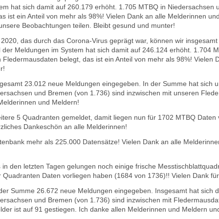
m hat sich damit auf 260.179 erhöht.
1.705 MTBQ in Niedersachsen u
 ist ein Anteil von mehr als 98%! Vielen Dank an alle Melderinnen und
 unsere Beobachtungen teilen.
Bleibt gesund und munter!
2020, das durch das Corona-Virus geprägt war, können wir insgesamt
l der Meldungen im System hat sich damit auf 246.124 erhöht.
1.704 M
n Fledermausdaten belegt, das ist ein Anteil von mehr als 98%! Vielen
r!
nsgesamt 23.012 neue Meldungen eingegeben. In der Summe hat sich u
rsachsen und Bremen (von 1.736) sind inzwischen mit unseren Flederm
 Melderinnen und Meldern!
itere 5 Quadranten gemeldet, damit liegen nun für 1702 MTBQ Daten 
rzliches Dankeschön an alle Melderinnen!
tenbank mehr als 225.000 Datensätze! Vielen Dank an alle Melderinnen 
s in den letzten Tagen gelungen noch einige frische Messtischblattquad
r Quadranten Daten vorliegen haben (1684 von 1736)!! Vielen Dank fü
 der Summe 26.672 neue Meldungen eingegeben. Insgesamt hat sich d
rsachsen und Bremen (von 1.736) sind inzwischen mit Fledermausdaten
elder ist auf 91 gestiegen. Ich danke allen Melderinnen und Meldern un