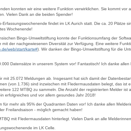
den konnten wir eine weitere Funktion verwirklichen. Sie kommt vor 
n. Vielen Dank an die beiden Spender!
Erfassungswochenende findet im LK Aurich statt. Die ca. 20 Plätze sin
ztes Wochenende!
chsischen Bingo-Umweltstiftung konnte der Funktionsumfang der Softwa
te mit der nachgewiesenen Diversität zur Verfügung. Eine weitere Funkt
de/web/start/karte#
)
. Wir danken der Bingo-Umweltstiftung für die Un
.000 Datensätze in unserem System vor! Fantastisch! Ich danke allen
ir mit 25.072 Meldungen ab. Insgesamt hat sich damit der Datenbesta
 (von 1.736) sind inzwischen mit Fledermausdaten belegt, das ist ein
eitere 122 MTBQ zu sammeln. Die Anzahl der registrierten Melder ist a
n erfolgreiches und vor allem gesundes Jahr 2018!
gen für mehr als 95% der Quadranten Daten vor! Ich danke allen Melder
 der Freilandsaison - möglich gemacht haben!
TBQ mit Fledermausdaten hinterlegt. Vielen Dank an alle Melderinne
ungswochenende im LK Celle.