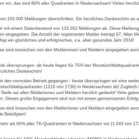
en vor, das sind 80% aller Quadranten in Niedersachsen! Vielen herzli
von 150.000 Meldungen überschritten. Ein herzliches Dankeschön an a
wir mit einem Datenbestand von 132.262 Meldungen ab. Diese Meldung
 eingegeben. Die Anzahl der registrierten Melder beträgt 67. Allen M
p ein glückliches und erfolgreiches, v.a. aber gesundes Jahr 2016!
e sind inzwschen von den Melderinnen und Meldern eingegeben worde
de übersprungen: ab heute liegen für 75% der Messtischblattquadran
erzliches Dankeschön!
in den normalen Betrieb gegangen - heute überspringen wir eine weite
sstischblattquadranten (1215 von 1736) in Niedersachsen ab!
Zugleich 
 Stelle sei allen Melderinnen und Meldern herzlich gedankt! Viele geben
 an. Dieses große Engagement wird nun mit einem gemeinsamen Erfolg 
e sind inzwschen von den Melderinnen und Meldern eingegeben worden
e Beteiligten!
 mehr als 60% aller TK-Quadranten in Niedersachsen vor (1.043 von 17