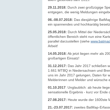
29.11.2018:
Durch zwei großzügige Spen
entgegen, die wenig Meldungen eingebe
06.-08.07.2018:
Das diesjährige BatMap-
ein spannendes und hochkarätig beset
25.05.2018:
Durch Mittel der Niedersä
öffentlichen Bereich steht nun eine Kar
parallel darzustellen
(siehe
www.batmap.
Arbeit!
14.05.2018:
Ab jetzt lieg
en mehr als 200
großartigen Einsatz!
31.12.2017:
Das Jahr 2017 schließen w
1.661 MTBQ in Niedersachsen und Bremen
uns im Jahr 2017 gelungen, Daten für w
Melderinnen und Melder und wünsche ei
01.10.2017
: Unglaublich: ab heute lie
sensationelle Ergebnis - kurz vor Ende
27.08.2017:
Heute wurde der 1600ste M
21.-23.07.2017:
zweites BatMap-Erfass