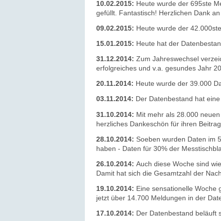
10.02.2015:
Heute wurde der 695ste Mes
gefüllt. Fantastisch! Herzlichen Dank a
09.02.2015:
Heute wurde der 42.000ste
15.01.2015:
Heute hat der Datenbestan
31.12.2014:
Zum Jahreswechsel verzeic
erfolgreiches und v.a. gesundes Jahr 
20.11.2014:
Heute wurde der 39.000 Dat
03.11.2014:
Der Datenbestand hat eine
31.10.2014:
Mit mehr als 28.000 neuen
herzliches Dankeschön für ihren Beitrag
28.10.2014:
Soeben wurden Daten im 51
haben - Daten für 30% der Messtischbla
26.10.2014:
Auch diese Woche sind wi
Damit hat sich die Gesamtzahl der Na
19.10.2014:
Eine sensationelle Woche g
jetzt über 14.700 Meldungen in der Dat
17.10.2014:
Der Datenbestand beläuft s