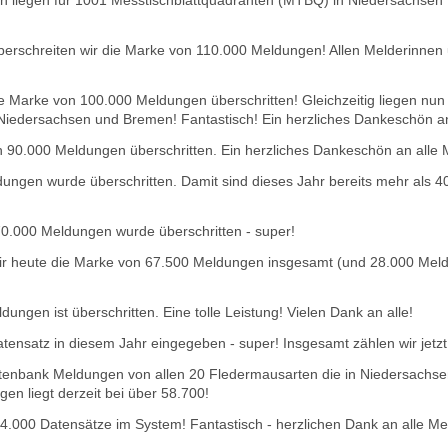
 liegen für 1001 Messtischblattquadranten (MTBQ) in Niedersachsen D
überschreiten wir die Marke von 110.000 Meldungen! Allen Melderinnen
 Marke von 100.000 Meldungen überschritten! Gleichzeitig liegen nun 
n Niedersachsen und Bremen! Fantastisch! Ein herzliches Dankeschön a
90.000 Meldungen überschritten. Ein herzliches Dankeschön an alle 
ungen wurde überschritten. Damit sind dieses Jahr bereits mehr als
0.000 Meldungen wurde überschritten - super!
ir heute die Marke von 67.500 Meldungen insgesamt (und 28.000 Meld
ngen ist überschritten. Eine tolle Leistung! Vielen Dank an alle!
ensatz in diesem Jahr eingegeben - super! Insgesamt zählen wir jet
atenbank Meldungen von allen 20 Fledermausarten die in Niedersachs
nge
n liegt derzeit bei über 58.700!
 54.000 Datensätze im System! Fantastisch - herzlichen Dank an alle Me