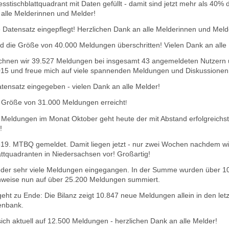
stischblattquadrant mit Daten gefüllt - damit sind jetzt mehr als 40
n alle Melderinnen und Melder!
 Datensatz eingepflegt! Herzlichen Da
nk an alle Melderinnen und Meld
d die Größe von 40.000 Meldungen überschritten! Vielen Dank an alle
hnen wir 39.527 Meldungen bei insgesamt 43 angemeldeten Nutzern u
2015 und freue mich auf viele spannenden Meldungen und Diskussionen
ensatz eingegeben - vielen Dank an alle Melder!
 Größe von 31.000 Meldungen erreicht
!
 Meldungen im Monat Oktober geht heute der mit Abstand erfolgreichst
!
9. MTBQ gemeldet. Damit liegen jetzt - nur zwei Wochen nachdem wir
ttquadranten in Niedersachsen vor! Großartig!
eder sehr viele Meldungen eingegangen. In der Summe wurden über 1
chweise nun auf über 25.200 Meldungen summiert.
eht zu Ende: Die Bilanz zeigt 10.847 neue Meldungen allein in den le
enbank.
ich aktuell auf 12.500 Meldungen - herzlichen Dank an alle Melder!