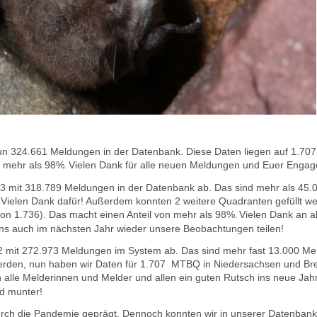
nun 324.661 M
eldungen in der Datenbank.
Diese Daten liegen auf
1.707
n mehr als 98%
Vielen Dank
für alle neuen Meldungen und Euer Engag
.
023 mit 318.789 Meldungen in der Datenbank ab. Das sind mehr als 45
.
Vielen Dank dafür! Außerdem konnten 2 weitere Quadranten gefüllt w
n 1.736). Das macht einen Anteil von mehr als 98%
Vielen Dank an a
.
uns auch im nächsten Jahr wieder unsere Beobachtungen teilen!
22 mit 272.973 Meldungen im System ab. Das sind mehr fast 13.000 M
erden, nun haben wir Daten für
1.707 MTBQ in Niedersachsen und Bre
 alle Melderinnen und Melder und allen ein guten Rutsch ins neue Jah
d munter!
rch die Pandemie geprägt. Dennoch konnten wir in unserer Datenba