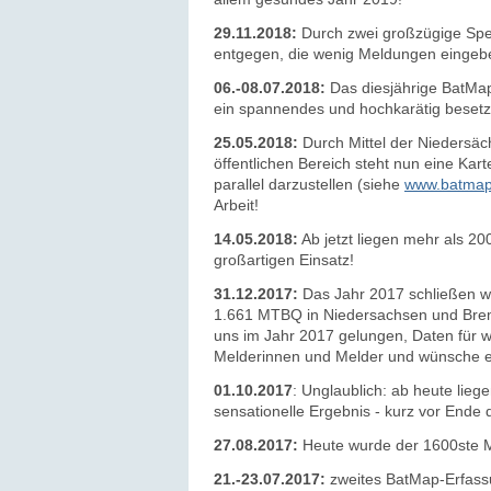
29.11.2018:
Durch zwei großzügige Spen
entgegen, die wenig Meldungen eingebe
06.-08.07.2018:
Das diesjährige BatMap-
ein spannendes und hochkarätig beset
25.05.2018:
Durch Mittel der Niedersä
öffentlichen Bereich steht nun eine Kar
parallel darzustellen
(siehe
www.batmap.
Arbeit!
14.05.2018:
Ab jetzt lieg
en mehr als 200
großartigen Einsatz!
31.12.2017:
Das Jahr 2017 schließen w
1.661 MTBQ in Niedersachsen und Bremen
uns im Jahr 2017 gelungen, Daten für w
Melderinnen und Melder und wünsche ei
01.10.2017
: Unglaublich: ab heute lie
sensationelle Ergebnis - kurz vor Ende
27.08.2017:
Heute wurde der 1600ste M
21.-23.07.2017:
zweites BatMap-Erfass