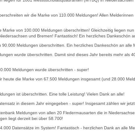
 liegen für 1001 Messtischblattquadranten (MTBQ) in Niedersachsen D
überschreiten wir die Marke von 110.000 Meldungen! Allen Melderinnen
 Marke von 100.000 Meldungen überschritten! Gleichzeitig liegen nun 
n Niedersachsen und Bremen! Fantastisch! Ein herzliches Dankeschön a
90.000 Meldungen überschritten. Ein herzliches Dankeschön an alle 
ungen wurde überschritten. Damit sind dieses Jahr bereits mehr als
0.000 Meldungen wurde überschritten - super!
ir heute die Marke von 67.500 Meldungen insgesamt (und 28.000 Meld
ngen ist überschritten. Eine tolle Leistung! Vielen Dank an alle!
ensatz in diesem Jahr eingegeben - super! Insgesamt zählen wir jet
atenbank Meldungen von allen 20 Fledermausarten die in Niedersachs
nge
n liegt derzeit bei über 58.700!
 54.000 Datensätze im System! Fantastisch - herzlichen Dank an alle Me