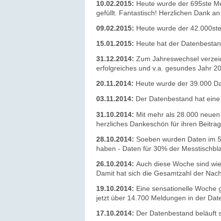
10.02.2015:
Heute wurde der 695ste Mes
gefüllt. Fantastisch! Herzlichen Dank a
09.02.2015:
Heute wurde der 42.000ste
15.01.2015:
Heute hat der Datenbestan
31.12.2014:
Zum Jahreswechsel verzeic
erfolgreiches und v.a. gesundes Jahr 
20.11.2014:
Heute wurde der 39.000 Dat
03.11.2014:
Der Datenbestand hat eine
31.10.2014:
Mit mehr als 28.000 neuen
herzliches Dankeschön für ihren Beitrag
28.10.2014:
Soeben wurden Daten im 51
haben - Daten für 30% der Messtischbla
26.10.2014:
Auch diese Woche sind wi
Damit hat sich die Gesamtzahl der Na
19.10.2014:
Eine sensationelle Woche g
jetzt über 14.700 Meldungen in der Dat
17.10.2014:
Der Datenbestand beläuft s