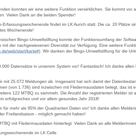
den konnten wir eine weitere Funktion verwirklichen. Sie kommt vor 
n. Vielen Dank an die beiden Spender!
Erfassungswochenende findet im LK Aurich statt. Die ca. 20 Plätze sin
ztes Wochenende!
chsischen Bingo-Umweltstiftung konnte der Funktionsumfang der Softwa
te mit der nachgewiesenen Diversität zur Verfügung. Eine weitere Funkt
de/web/start/karte#
)
. Wir danken der Bingo-Umweltstiftung für die Un
.000 Datensätze in unserem System vor! Fantastisch! Ich danke allen
ir mit 25.072 Meldungen ab. Insgesamt hat sich damit der Datenbesta
 (von 1.736) sind inzwischen mit Fledermausdaten belegt, das ist ein
eitere 122 MTBQ zu sammeln. Die Anzahl der registrierten Melder ist a
n erfolgreiches und vor allem gesundes Jahr 2018!
gen für mehr als 95% der Quadranten Daten vor! Ich danke allen Melder
 der Freilandsaison - möglich gemacht haben!
TBQ mit Fledermausdaten hinterlegt. Vielen Dank an alle Melderinne
ungswochenende im LK Celle.