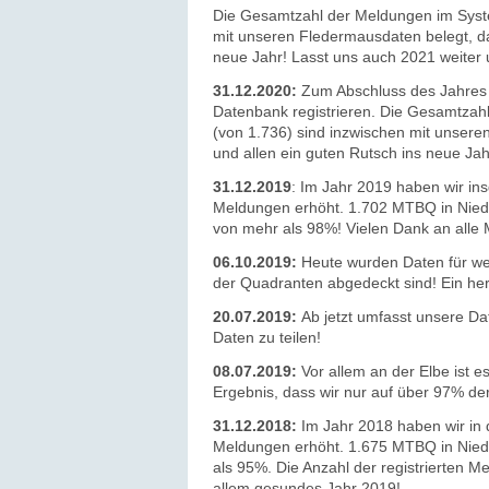
Die Gesamtzahl der Meldungen im Syste
mit unseren Fledermausdaten belegt, das
neue Jahr! Lasst uns auch 2021 weiter
31.12.2020:
Zum Abschluss des Jahres 
Datenbank registrieren. Die Gesamtzah
(von 1.736) sind inzwischen mit unsere
und allen ein guten Rutsch ins neue Jah
31.12.2019
: Im Jahr 2019 haben wir i
Meldungen erhöht. 1.702 MTBQ in Niede
von mehr als 98%! Vielen Dank an alle
06.10.2019:
Heute wurden Daten für we
der Quadranten abgedeckt sind! Ein he
20.07.2019:
Ab jetzt umfasst unsere Da
Daten zu teilen!
08.07.2019:
Vor allem an der Elbe ist e
Ergebnis, dass wir nur auf über 97% de
31.12.2018:
Im Jahr 2018 haben wir in
Meldungen erhöht. 1.675 MTBQ in Niede
als 95%. Die Anzahl der registrierten M
allem gesundes Jahr 2019!