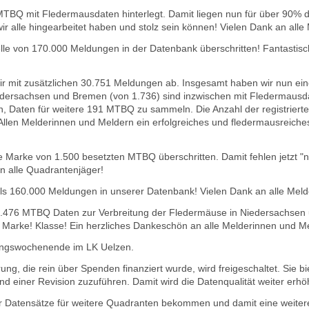
TBQ mit Fledermausdaten hinterlegt. Damit liegen nun für über 90% 
 wir alle hingearbeitet haben und stolz sein können! Vielen Dank an all
le von 170.000 Meldungen in der Datenbank überschritten! Fantastisc
ir mit zusätzlichen 30.751 Meldungen ab. Insgesamt haben wir nun e
ersachsen und Bremen (von 1.736) sind inzwischen mit Fledermausdate
, Daten für weitere 191 MTBQ zu sammeln. Die Anzahl der registrierten
llen Melderinnen und Meldern ein erfolgreiches und fledermausreiches 
 Marke von 1.500 besetzten MTBQ überschritten. Damit fehlen jetzt "
n alle Quadrantenjäger!
ls 160.000 Meldungen in unserer Datenbank! Vielen Dank an alle Meld
 1.476 MTBQ Daten zur Verbreitung der Fledermäuse in Niedersachsen
% Marke! Klasse! Ein herzliches Dankeschön an alle Melderinnen und M
ngswochenende im LK Uelzen.
ung, die rein über Spenden finanziert wurde, wird freigeschaltet. Sie b
 einer Revision zuzuführen. Damit wird die Datenqualität weiter erh
r Datensätze für weitere Quadranten bekommen und damit eine weitere 