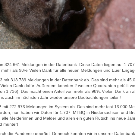
nun 324.661 M
eldungen in der Datenbank.
Diese Daten liegen auf
1.707
n mehr als 98%
Vielen Dank
für alle neuen Meldungen und Euer Engag
.
023 mit 318.789 Meldungen in der Datenbank ab. Das sind mehr als 45
.
Vielen Dank dafür! Außerdem konnten 2 weitere Quadranten gefüllt w
n 1.736). Das macht einen Anteil von mehr als 98%
Vielen Dank an a
.
uns auch im nächsten Jahr wieder unsere Beobachtungen teilen!
22 mit 272.973 Meldungen im System ab. Das sind mehr fast 13.000 M
erden, nun haben wir Daten für
1.707 MTBQ in Niedersachsen und Bre
 alle Melderinnen und Melder und allen ein guten Rutsch ins neue Jah
d munter!
rch die Pandemie geprägt. Dennoch konnten wir in unserer Datenba