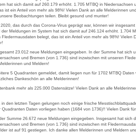
m hat sich damit auf 260.179 erhöht.
1.705 MTBQ in Niedersachsen u
 ist ein Anteil von mehr als 98%! Vielen Dank an alle Melderinnen und
 unsere Beobachtungen teilen.
Bleibt gesund und munter!
2020, das durch das Corona-Virus geprägt war, können wir insgesamt
l der Meldungen im System hat sich damit auf 246.124 erhöht.
1.704 M
n Fledermausdaten belegt, das ist ein Anteil von mehr als 98%! Vielen
r!
nsgesamt 23.012 neue Meldungen eingegeben. In der Summe hat sich u
rsachsen und Bremen (von 1.736) sind inzwischen mit unseren Flederm
 Melderinnen und Meldern!
itere 5 Quadranten gemeldet, damit liegen nun für 1702 MTBQ Daten 
rzliches Dankeschön an alle Melderinnen!
tenbank mehr als 225.000 Datensätze! Vielen Dank an alle Melderinnen 
s in den letzten Tagen gelungen noch einige frische Messtischblattquad
r Quadranten Daten vorliegen haben (1684 von 1736)!! Vielen Dank fü
 der Summe 26.672 neue Meldungen eingegeben. Insgesamt hat sich d
rsachsen und Bremen (von 1.736) sind inzwischen mit Fledermausdaten
elder ist auf 91 gestiegen. Ich danke allen Melderinnen und Meldern un