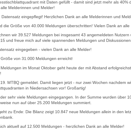
stischblattquadrant mit Daten gefüllt - damit sind jetzt mehr als 40
n alle Melderinnen und Melder!
 Datensatz eingepflegt! Herzlichen Da
nk an alle Melderinnen und Meld
d die Größe von 40.000 Meldungen überschritten! Vielen Dank an alle
hnen wir 39.527 Meldungen bei insgesamt 43 angemeldeten Nutzern u
2015 und freue mich auf viele spannenden Meldungen und Diskussionen
ensatz eingegeben - vielen Dank an alle Melder!
 Größe von 31.000 Meldungen erreicht
!
 Meldungen im Monat Oktober geht heute der mit Abstand erfolgreichst
!
9. MTBQ gemeldet. Damit liegen jetzt - nur zwei Wochen nachdem wir
ttquadranten in Niedersachsen vor! Großartig!
eder sehr viele Meldungen eingegangen. In der Summe wurden über 1
chweise nun auf über 25.200 Meldungen summiert.
eht zu Ende: Die Bilanz zeigt 10.847 neue Meldungen allein in den le
enbank.
ich aktuell auf 12.500 Meldungen - herzlichen Dank an alle Melder!