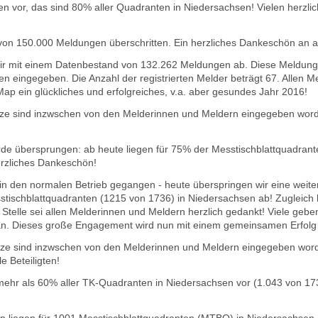
en vor, das sind 80% aller Quadranten in Niedersachsen! Vielen herzli
von 150.000 Meldungen überschritten. Ein herzliches Dankeschön an a
wir mit einem Datenbestand von 132.262 Meldungen ab. Diese Meldung
 eingegeben. Die Anzahl der registrierten Melder beträgt 67. Allen M
p ein glückliches und erfolgreiches, v.a. aber gesundes Jahr 2016!
e sind inzwschen von den Melderinnen und Meldern eingegeben worde
de übersprungen: ab heute liegen für 75% der Messtischblattquadran
erzliches Dankeschön!
in den normalen Betrieb gegangen - heute überspringen wir eine weite
sstischblattquadranten (1215 von 1736) in Niedersachsen ab!
Zugleich 
 Stelle sei allen Melderinnen und Meldern herzlich gedankt! Viele geben
 an. Dieses große Engagement wird nun mit einem gemeinsamen Erfolg 
e sind inzwschen von den Melderinnen und Meldern eingegeben worden
e Beteiligten!
 mehr als 60% aller TK-Quadranten in Niedersachsen vor (1.043 von 17