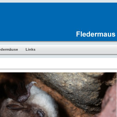
edermäuse
Links