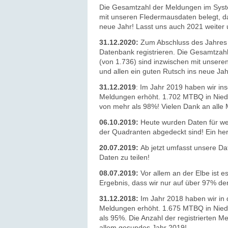
Die Gesamtzahl der Meldungen im Syste
mit unseren Fledermausdaten belegt, das
neue Jahr! Lasst uns auch 2021 weiter
31.12.2020:
Zum Abschluss des Jahres 
Datenbank registrieren. Die Gesamtzah
(von 1.736) sind inzwischen mit unsere
und allen ein guten Rutsch ins neue Jah
31.12.2019
: Im Jahr 2019 haben wir i
Meldungen erhöht. 1.702 MTBQ in Niede
von mehr als 98%! Vielen Dank an alle
06.10.2019:
Heute wurden Daten für we
der Quadranten abgedeckt sind! Ein he
20.07.2019:
Ab jetzt umfasst unsere Da
Daten zu teilen!
08.07.2019:
Vor allem an der Elbe ist e
Ergebnis, dass wir nur auf über 97% de
31.12.2018:
Im Jahr 2018 haben wir in
Meldungen erhöht. 1.675 MTBQ in Niede
als 95%. Die Anzahl der registrierten M
allem gesundes Jahr 2019!