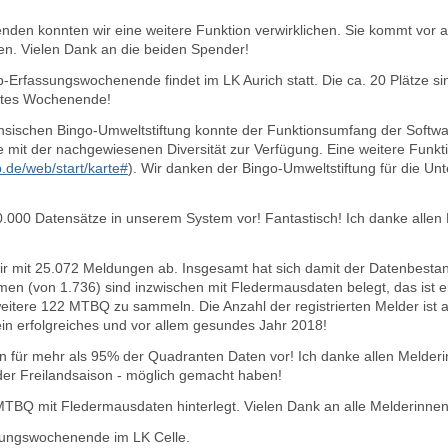
den konnten wir eine weitere Funktion verwirklichen. Sie kommt vor 
n. Vielen Dank an die beiden Spender!
Erfassungswochenende findet im LK Aurich statt. Die ca. 20 Plätze sin
ztes Wochenende!
chsischen Bingo-Umweltstiftung konnte der Funktionsumfang der Softwa
te mit der nachgewiesenen Diversität zur Verfügung. Eine weitere Funkt
de/web/start/karte#
)
. Wir danken der Bingo-Umweltstiftung für die Un
.000 Datensätze in unserem System vor! Fantastisch! Ich danke allen
ir mit 25.072 Meldungen ab. Insgesamt hat sich damit der Datenbesta
 (von 1.736) sind inzwischen mit Fledermausdaten belegt, das ist ein
eitere 122 MTBQ zu sammeln. Die Anzahl der registrierten Melder ist a
n erfolgreiches und vor allem gesundes Jahr 2018!
gen für mehr als 95% der Quadranten Daten vor! Ich danke allen Melder
 der Freilandsaison - möglich gemacht haben!
TBQ mit Fledermausdaten hinterlegt. Vielen Dank an alle Melderinne
ungswochenende im LK Celle.