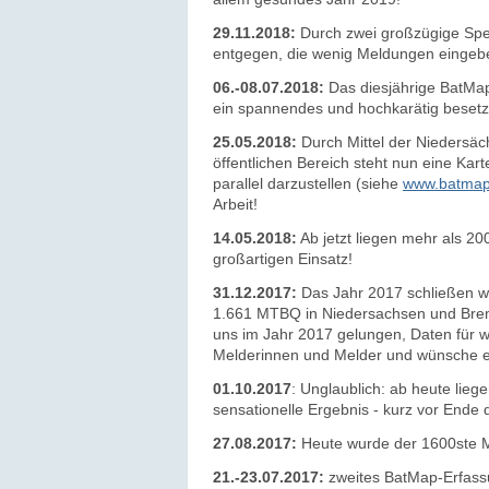
29.11.2018:
Durch zwei großzügige Spen
entgegen, die wenig Meldungen eingebe
06.-08.07.2018:
Das diesjährige BatMap-
ein spannendes und hochkarätig beset
25.05.2018:
Durch Mittel der Niedersä
öffentlichen Bereich steht nun eine Kar
parallel darzustellen
(siehe
www.batmap.
Arbeit!
14.05.2018:
Ab jetzt lieg
en mehr als 200
großartigen Einsatz!
31.12.2017:
Das Jahr 2017 schließen w
1.661 MTBQ in Niedersachsen und Bremen
uns im Jahr 2017 gelungen, Daten für w
Melderinnen und Melder und wünsche ei
01.10.2017
: Unglaublich: ab heute lie
sensationelle Ergebnis - kurz vor Ende
27.08.2017:
Heute wurde der 1600ste M
21.-23.07.2017:
zweites BatMap-Erfass