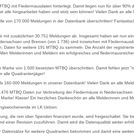
TBQ mit Fledermausdaten hinterlegt. Damit liegen nun für über 90% 
 wir alle hingearbeitet haben und stolz sein können! Vielen Dank an all
le von 170.000 Meldungen in der Datenbank überschritten! Fantastisc
ir mit zusätzlichen 30.751 Meldungen ab. Insgesamt haben wir nun e
ersachsen und Bremen (von 1.736) sind inzwischen mit Fledermausdate
, Daten für weitere 191 MTBQ zu sammeln. Die Anzahl der registrierten
llen Melderinnen und Meldern ein erfolgreiches und fledermausreiches 
 Marke von 1.500 besetzten MTBQ überschritten. Damit fehlen jetzt "
n alle Quadrantenjäger!
ls 160.000 Meldungen in unserer Datenbank! Vielen Dank an alle Meld
 1.476 MTBQ Daten zur Verbreitung der Fledermäuse in Niedersachsen
% Marke! Klasse! Ein herzliches Dankeschön an alle Melderinnen und M
ngswochenende im LK Uelzen.
ung, die rein über Spenden finanziert wurde, wird freigeschaltet. Sie b
 einer Revision zuzuführen. Damit wird die Datenqualität weiter erh
r Datensätze für weitere Quadranten bekommen und damit eine weitere 