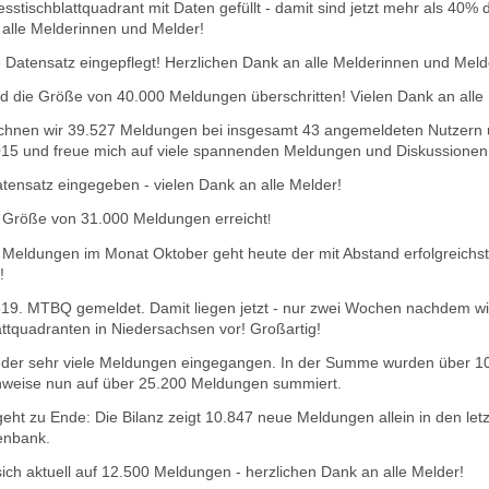
stischblattquadrant mit Daten gefüllt - damit sind jetzt mehr als 40
n alle Melderinnen und Melder!
 Datensatz eingepflegt! Herzlichen Da
nk an alle Melderinnen und Meld
d die Größe von 40.000 Meldungen überschritten! Vielen Dank an alle
hnen wir 39.527 Meldungen bei insgesamt 43 angemeldeten Nutzern u
2015 und freue mich auf viele spannenden Meldungen und Diskussionen
ensatz eingegeben - vielen Dank an alle Melder!
 Größe von 31.000 Meldungen erreicht
!
 Meldungen im Monat Oktober geht heute der mit Abstand erfolgreichst
!
9. MTBQ gemeldet. Damit liegen jetzt - nur zwei Wochen nachdem wir
ttquadranten in Niedersachsen vor! Großartig!
eder sehr viele Meldungen eingegangen. In der Summe wurden über 1
chweise nun auf über 25.200 Meldungen summiert.
eht zu Ende: Die Bilanz zeigt 10.847 neue Meldungen allein in den le
enbank.
ich aktuell auf 12.500 Meldungen - herzlichen Dank an alle Melder!