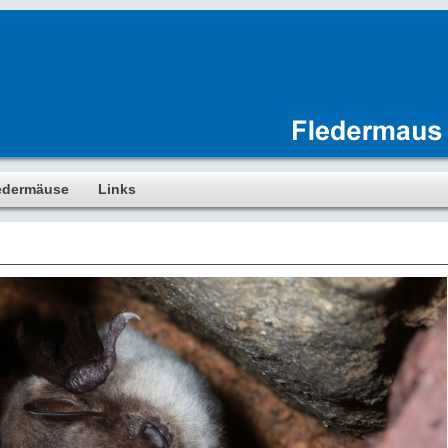
edermäuse
Links