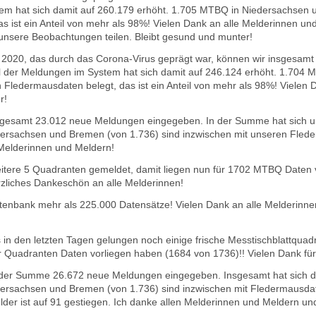
m hat sich damit auf 260.179 erhöht.
1.705 MTBQ in Niedersachsen u
 ist ein Anteil von mehr als 98%! Vielen Dank an alle Melderinnen und
 unsere Beobachtungen teilen.
Bleibt gesund und munter!
2020, das durch das Corona-Virus geprägt war, können wir insgesamt
l der Meldungen im System hat sich damit auf 246.124 erhöht.
1.704 M
n Fledermausdaten belegt, das ist ein Anteil von mehr als 98%! Vielen
r!
nsgesamt 23.012 neue Meldungen eingegeben. In der Summe hat sich u
rsachsen und Bremen (von 1.736) sind inzwischen mit unseren Flederm
 Melderinnen und Meldern!
itere 5 Quadranten gemeldet, damit liegen nun für 1702 MTBQ Daten 
rzliches Dankeschön an alle Melderinnen!
tenbank mehr als 225.000 Datensätze! Vielen Dank an alle Melderinnen 
s in den letzten Tagen gelungen noch einige frische Messtischblattquad
r Quadranten Daten vorliegen haben (1684 von 1736)!! Vielen Dank fü
 der Summe 26.672 neue Meldungen eingegeben. Insgesamt hat sich d
rsachsen und Bremen (von 1.736) sind inzwischen mit Fledermausdaten
elder ist auf 91 gestiegen. Ich danke allen Melderinnen und Meldern un