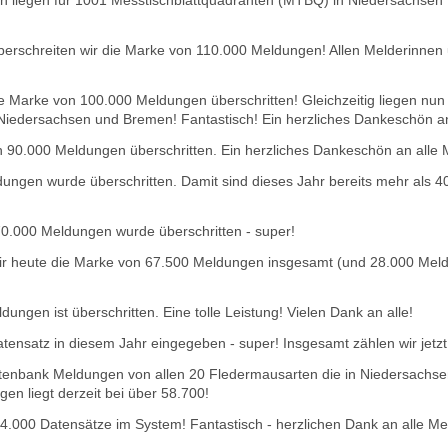
 liegen für 1001 Messtischblattquadranten (MTBQ) in Niedersachsen D
überschreiten wir die Marke von 110.000 Meldungen! Allen Melderinnen
 Marke von 100.000 Meldungen überschritten! Gleichzeitig liegen nun 
n Niedersachsen und Bremen! Fantastisch! Ein herzliches Dankeschön a
90.000 Meldungen überschritten. Ein herzliches Dankeschön an alle 
ungen wurde überschritten. Damit sind dieses Jahr bereits mehr als
0.000 Meldungen wurde überschritten - super!
ir heute die Marke von 67.500 Meldungen insgesamt (und 28.000 Meld
ngen ist überschritten. Eine tolle Leistung! Vielen Dank an alle!
ensatz in diesem Jahr eingegeben - super! Insgesamt zählen wir jet
atenbank Meldungen von allen 20 Fledermausarten die in Niedersachs
nge
n liegt derzeit bei über 58.700!
 54.000 Datensätze im System! Fantastisch - herzlichen Dank an alle Me