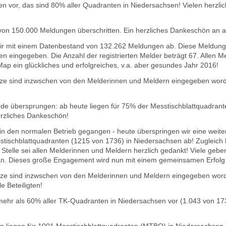
en vor, das sind 80% aller Quadranten in Niedersachsen! Vielen herzli
von 150.000 Meldungen überschritten. Ein herzliches Dankeschön an a
wir mit einem Datenbestand von 132.262 Meldungen ab. Diese Meldung
 eingegeben. Die Anzahl der registrierten Melder beträgt 67. Allen M
p ein glückliches und erfolgreiches, v.a. aber gesundes Jahr 2016!
e sind inzwschen von den Melderinnen und Meldern eingegeben worde
de übersprungen: ab heute liegen für 75% der Messtischblattquadran
erzliches Dankeschön!
in den normalen Betrieb gegangen - heute überspringen wir eine weite
sstischblattquadranten (1215 von 1736) in Niedersachsen ab!
Zugleich 
 Stelle sei allen Melderinnen und Meldern herzlich gedankt! Viele geben
 an. Dieses große Engagement wird nun mit einem gemeinsamen Erfolg 
e sind inzwschen von den Melderinnen und Meldern eingegeben worden
e Beteiligten!
 mehr als 60% aller TK-Quadranten in Niedersachsen vor (1.043 von 17