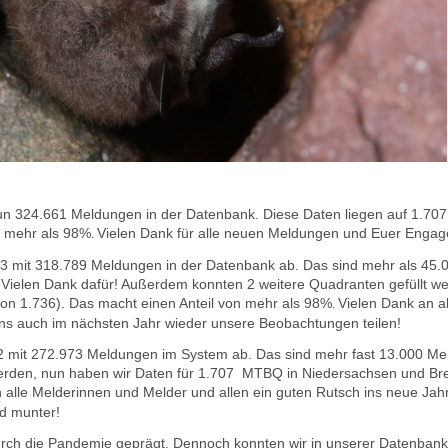
nun 324.661 M
eldungen in der Datenbank.
Diese Daten liegen auf
1.707
n mehr als 98%
Vielen Dank
für alle neuen Meldungen und Euer Engag
.
023 mit 318.789 Meldungen in der Datenbank ab. Das sind mehr als 45
.
Vielen Dank dafür! Außerdem konnten 2 weitere Quadranten gefüllt w
n 1.736). Das macht einen Anteil von mehr als 98%
Vielen Dank an a
.
uns auch im nächsten Jahr wieder unsere Beobachtungen teilen!
22 mit 272.973 Meldungen im System ab. Das sind mehr fast 13.000 M
erden, nun haben wir Daten für
1.707 MTBQ in Niedersachsen und Bre
 alle Melderinnen und Melder und allen ein guten Rutsch ins neue Jah
d munter!
rch die Pandemie geprägt. Dennoch konnten wir in unserer Datenba