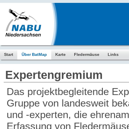
Start
Über BatMap
Karte
Fledermäuse
Links
Expertengremium
Das projektbegleitende Ex
Gruppe von landesweit be
und -experten, die ehrenamt
Erfassung von Fledermäus