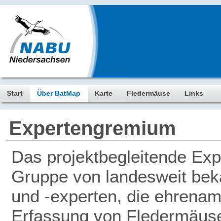
Start
Über BatMap
Karte
Fledermäuse
Links
Expertengremium
Das projektbegleitende Ex
Gruppe von landesweit be
und -experten, die ehrenamt
Erfassung von Fledermäus