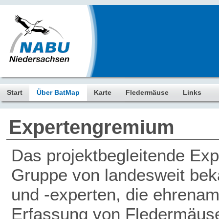
Start
Über BatMap
Karte
Fledermäuse
Links
Expertengremium
Das projektbegleitende Ex
Gruppe von landesweit be
und -experten, die ehrenamt
Erfassung von Fledermäus