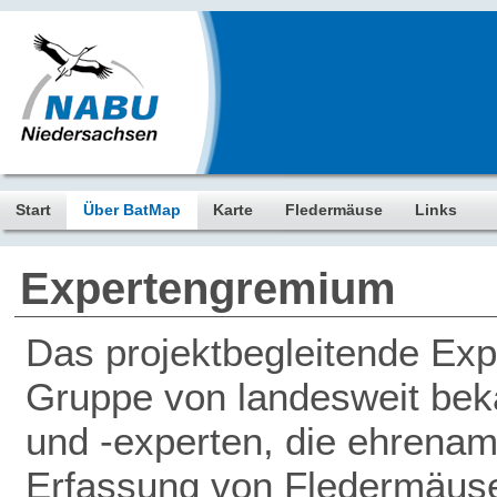
Start
Über BatMap
Karte
Fledermäuse
Links
Expertengremium
Das projektbegleitende Ex
Gruppe von landesweit be
und -experten, die ehrenamt
Erfassung von Fledermäus