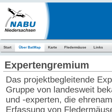
Start
Über BatMap
Karte
Fledermäuse
Links
Expertengremium
Das projektbegleitende Ex
Gruppe von landesweit be
und -experten, die ehrenamt
Erfassung von Fledermäus