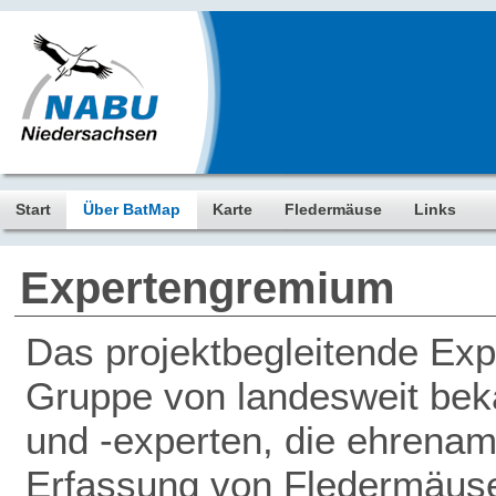
Start
Über BatMap
Karte
Fledermäuse
Links
Expertengremium
Das projektbegleitende Ex
Gruppe von landesweit be
und -experten, die ehrenamt
Erfassung von Fledermäus