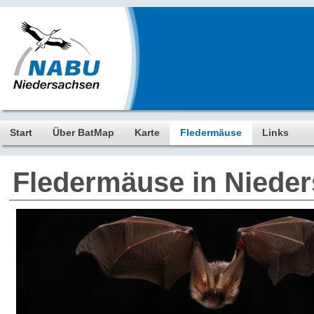
Start
Über BatMap
Karte
Fledermäuse
Links
Fledermäuse in Niede