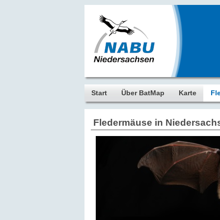
Start
Über BatMap
Karte
Fl
Fledermäuse in Niedersac