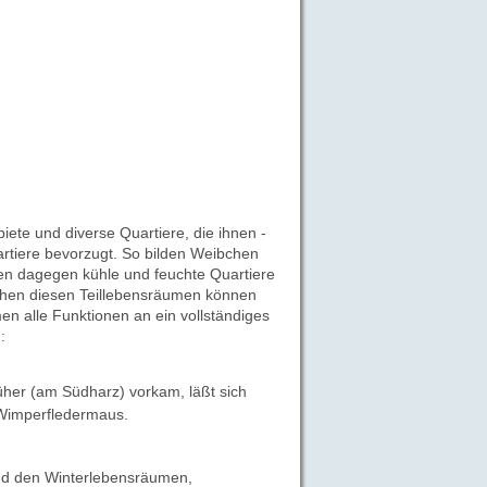
te und diverse Quartiere, die ihnen -
rtiere bevorzugt. So bilden Weibchen
en dagegen kühle und feuchte Quartiere
chen diesen Teillebensräumen können
en alle Funktionen an ein vollständiges
:
üher (am Südharz) vorkam, läßt sich
 Wimperfledermaus.
nd den Winterlebensräumen,