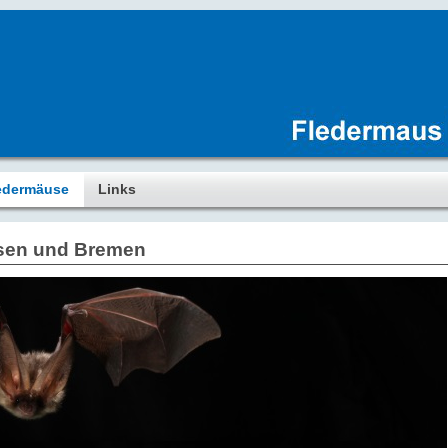
edermäuse
Links
hsen und Bremen