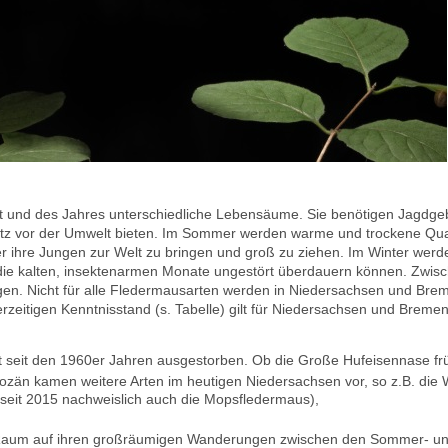
 und des Jahres unterschiedliche Lebensäume. Sie benötigen Jagdgebie
hutz vor der Umwelt bieten. Im Sommer werden warme und trockene Qua
ihre Jungen zur Welt zu bringen und groß zu ziehen. Im Winter werd
die kalten, insektenarmen Monate ungestört überdauern können. Zwis
egen. Nicht für alle Fledermausarten werden in Niedersachsen und Brem
zeitigen Kenntnisstand (s. Tabelle) gilt für Niedersachsen und Bremen
ist seit den 1960er Jahren ausgestorben. Ob die Große Hufeisennase fr
olozän kamen weitere Arten im heutigen Niedersachsen vor, so z.B. die
(seit 2015 nachweislich auch die Mopsfledermaus),
 Raum auf ihren großräumigen Wanderungen zwischen den Sommer- u