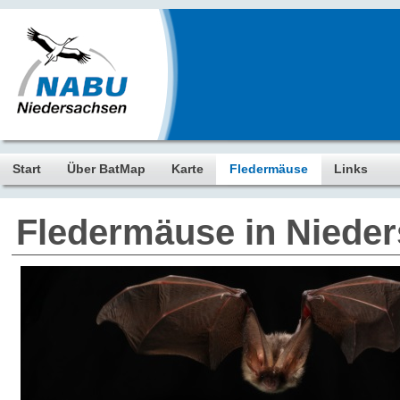
Start
Über BatMap
Karte
Fledermäuse
Links
Fledermäuse in Niede