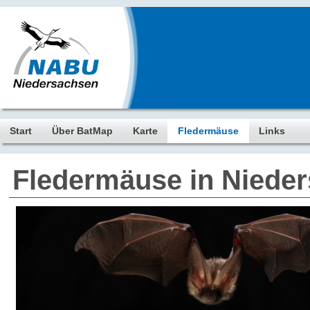
Start
Über BatMap
Karte
Fledermäuse
Links
Fledermäuse in Niede