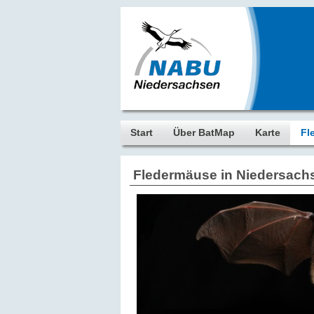
Start
Über BatMap
Karte
Fl
Fledermäuse in Niedersac