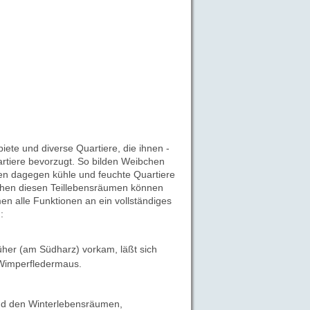
te und diverse Quartiere, die ihnen -
rtiere bevorzugt. So bilden Weibchen
en dagegen kühle und feuchte Quartiere
chen diesen Teillebensräumen können
en alle Funktionen an ein vollständiges
:
üher (am Südharz) vorkam, läßt sich
 Wimperfledermaus.
nd den Winterlebensräumen,