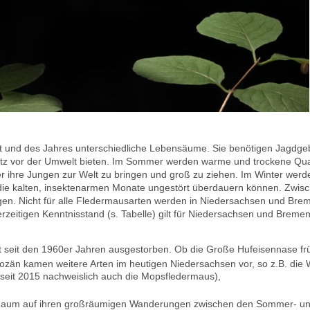
 und des Jahres unterschiedliche Lebensäume. Sie benötigen Jagdgebie
hutz vor der Umwelt bieten. Im Sommer werden warme und trockene Qua
ihre Jungen zur Welt zu bringen und groß zu ziehen. Im Winter werd
die kalten, insektenarmen Monate ungestört überdauern können. Zwis
egen. Nicht für alle Fledermausarten werden in Niedersachsen und Brem
zeitigen Kenntnisstand (s. Tabelle) gilt für Niedersachsen und Bremen
ist seit den 1960er Jahren ausgestorben. Ob die Große Hufeisennase fr
olozän kamen weitere Arten im heutigen Niedersachsen vor, so z.B. die
(seit 2015 nachweislich auch die Mopsfledermaus),
 Raum auf ihren großräumigen Wanderungen zwischen den Sommer- u