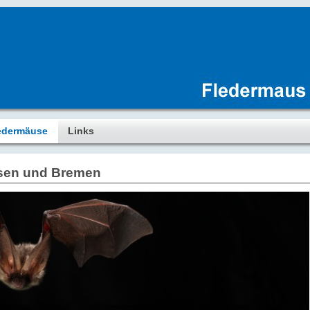
edermäuse
Links
hsen und Bremen