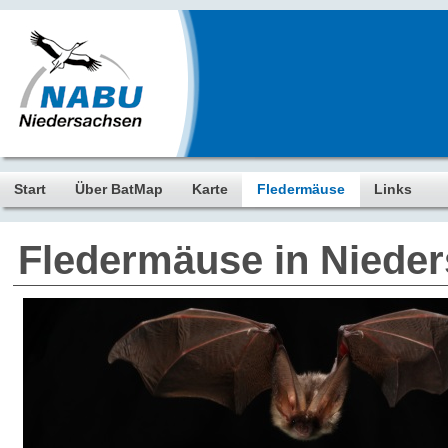
Start
Über BatMap
Karte
Fledermäuse
Links
Fledermäuse in Niede