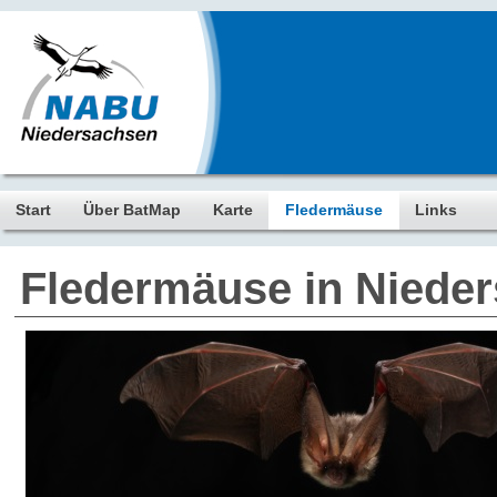
Start
Über BatMap
Karte
Fledermäuse
Links
Fledermäuse in Niede