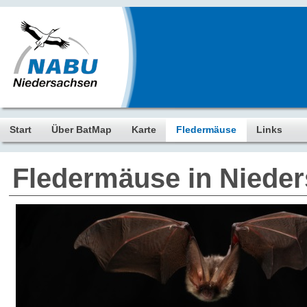
Start
Über BatMap
Karte
Fledermäuse
Links
Fledermäuse in Niede