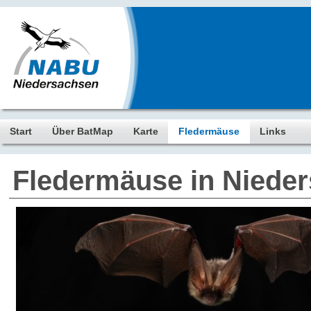
Start
Über BatMap
Karte
Fledermäuse
Links
Fledermäuse in Niede