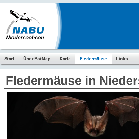
Start
Über BatMap
Karte
Fledermäuse
Links
Fledermäuse in Niede