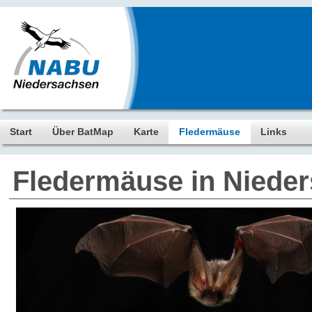
Start
Über BatMap
Karte
Fledermäuse
Links
Fledermäuse in Niede