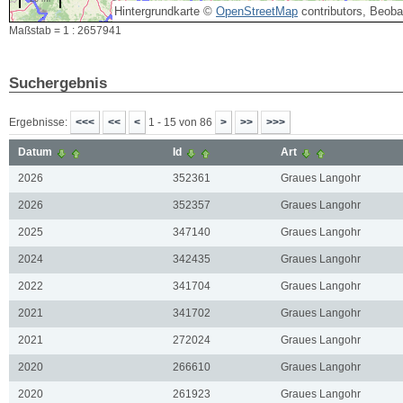
Hintergrundkarte ©
OpenStreetMap
contributors, Beob
Maßstab = 1 : 2657941
Suchergebnis
Ergebnisse:
1 - 15 von 86
Datum
Id
Art
2026
352361
Graues Langohr
2026
352357
Graues Langohr
2025
347140
Graues Langohr
2024
342435
Graues Langohr
2022
341704
Graues Langohr
2021
341702
Graues Langohr
2021
272024
Graues Langohr
2020
266610
Graues Langohr
2020
261923
Graues Langohr