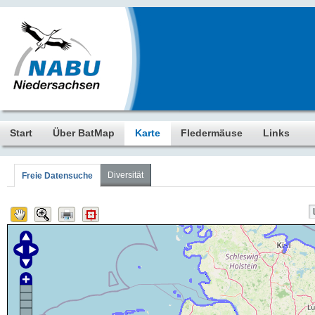
Start
Über BatMap
Karte
Fledermäuse
Links
Diversität
Freie Datensuche