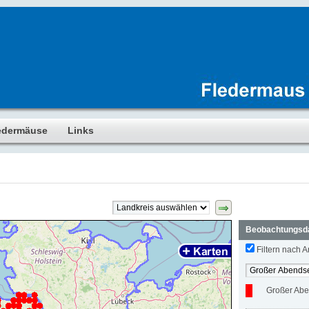
edermäuse
Links
Beobachtungsd
Filtern nach Ar
Großer Abe