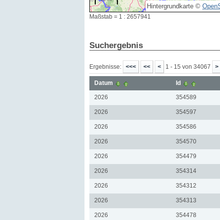
Hintergrundkarte ©
OpenS
Maßstab = 1 : 2657941
Suchergebnis
Ergebnisse:
1 - 15 von 34067
Datum
Id
2026
354589
2026
354597
2026
354586
2026
354570
2026
354479
2026
354314
2026
354312
2026
354313
2026
354478