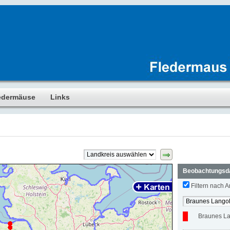
edermäuse
Links
Beobachtungsd
Filtern nach Ar
Braunes L