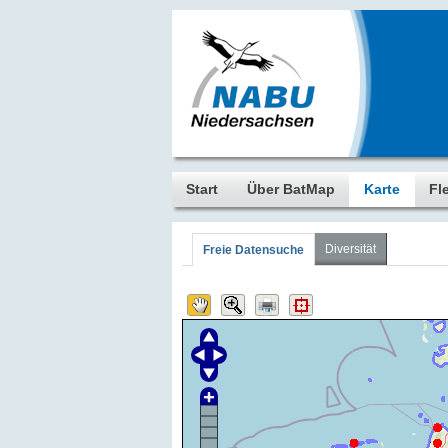
Start
Über BatMap
Karte
Fl
Diversität
Freie Datensuche