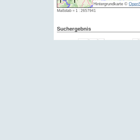
Hintergrundkarte ©
OpenS
Maßstab = 1 : 2657941
Suchergebnis
Ergebnisse:
1 - 15 von 1157
Datum
Id
2026
354595
2026
354047
2026
352950
2026
352723
2026
352366
2026
352301
2026
352299
2025
354057
2025
349671