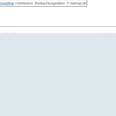
treetMap
contributors, Beobachtungsdaten: © batmap.de
Anzahl der 
Art
Anzahl
Eigen
Braunes Langohr
1
Braunes Langohr
2
Braunes Langohr
1
Braunes Langohr
1
Braunes Langohr
1
Braunes Langohr
1
Braunes Langohr
1
Braunes Langohr
1
Braunes Langohr
1