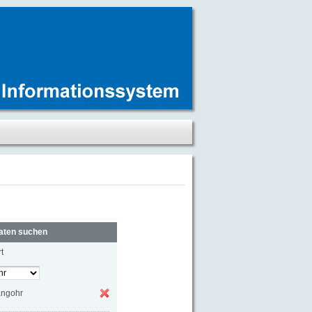
aten suchen
t
angohr