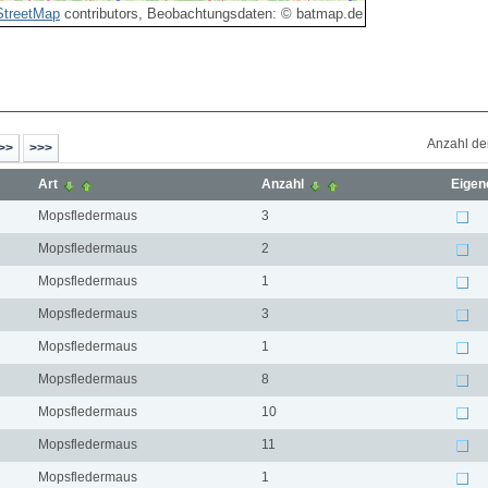
treetMap
contributors, Beobachtungsdaten: © batmap.de
Anzahl de
Art
Anzahl
Eigen
Mopsfledermaus
3
Mopsfledermaus
2
Mopsfledermaus
1
Mopsfledermaus
3
Mopsfledermaus
1
Mopsfledermaus
8
Mopsfledermaus
10
Mopsfledermaus
11
Mopsfledermaus
1