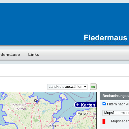
edermäuse
Links
Beobachtungsd
Filtern nach Ar
Mopsflede