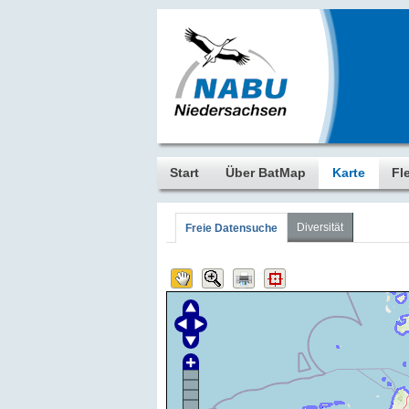
Start
Über BatMap
Karte
Fl
Diversität
Freie Datensuche