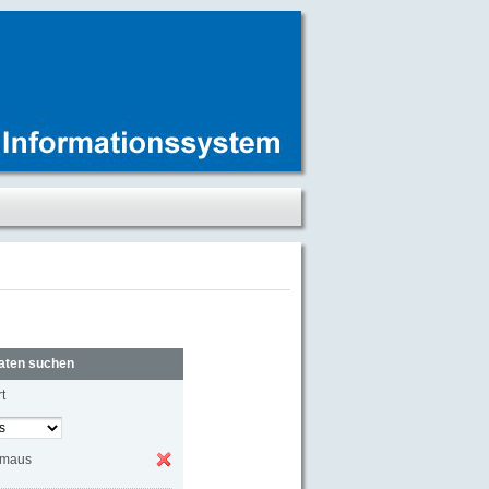
aten suchen
t
rmaus