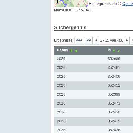
Hintergrundkarte ©
OpenS
Maßstab = 1 : 2657941
Suchergebnis
Ergebnisse:
1 - 15 von 406
Datum
Id
2026
352686
2026
352461
2026
352406
2026
352452
2026
352399
2026
352473
2026
352420
2026
352415
2026
352426