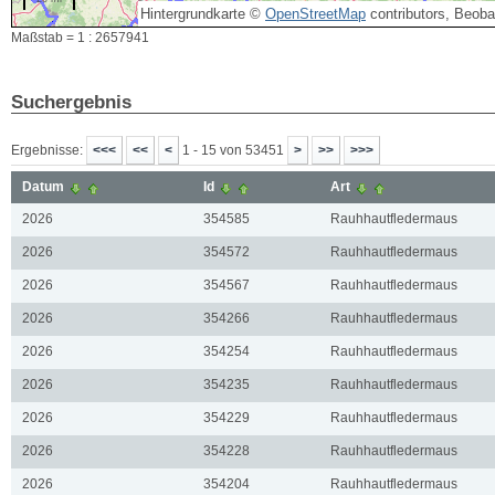
Hintergrundkarte ©
OpenStreetMap
contributors, Beob
Maßstab = 1 : 2657941
Suchergebnis
Ergebnisse:
1 - 15 von 53451
Datum
Id
Art
2026
354585
Rauhhautfledermaus
2026
354572
Rauhhautfledermaus
2026
354567
Rauhhautfledermaus
2026
354266
Rauhhautfledermaus
2026
354254
Rauhhautfledermaus
2026
354235
Rauhhautfledermaus
2026
354229
Rauhhautfledermaus
2026
354228
Rauhhautfledermaus
2026
354204
Rauhhautfledermaus