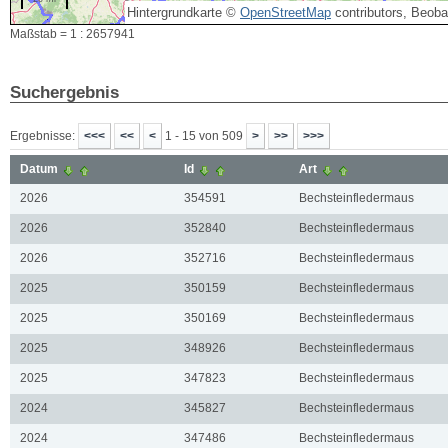
Hintergrundkarte ©
OpenStreetMap
contributors, Beob
Maßstab = 1 : 2657941
Suchergebnis
Ergebnisse:
1 - 15 von 509
Datum
Id
Art
2026
354591
Bechsteinfledermaus
2026
352840
Bechsteinfledermaus
2026
352716
Bechsteinfledermaus
2025
350159
Bechsteinfledermaus
2025
350169
Bechsteinfledermaus
2025
348926
Bechsteinfledermaus
2025
347823
Bechsteinfledermaus
2024
345827
Bechsteinfledermaus
2024
347486
Bechsteinfledermaus