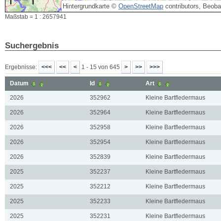
Hintergrundkarte ©
OpenStreetMap
contributors, Beob
Maßstab = 1 : 2657941
Suchergebnis
Ergebnisse:
1 - 15 von 645
Datum
Id
Art
2026
352962
Kleine Bartfledermaus
2026
352964
Kleine Bartfledermaus
2026
352958
Kleine Bartfledermaus
2026
352954
Kleine Bartfledermaus
2026
352839
Kleine Bartfledermaus
2025
352237
Kleine Bartfledermaus
2025
352212
Kleine Bartfledermaus
2025
352233
Kleine Bartfledermaus
2025
352231
Kleine Bartfledermaus