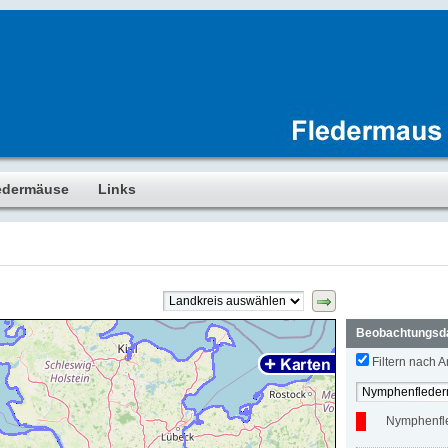
edermäuse
Links
Beobachtungsd
Filtern nach Ar
Nymphenfl