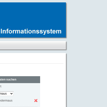
aten suchen
t
edermaus