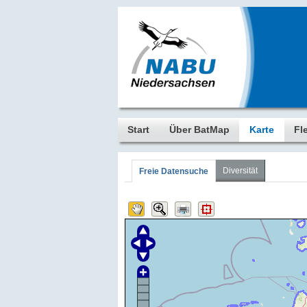
Start
Über BatMap
Karte
Fl
Diversität
Freie Datensuche