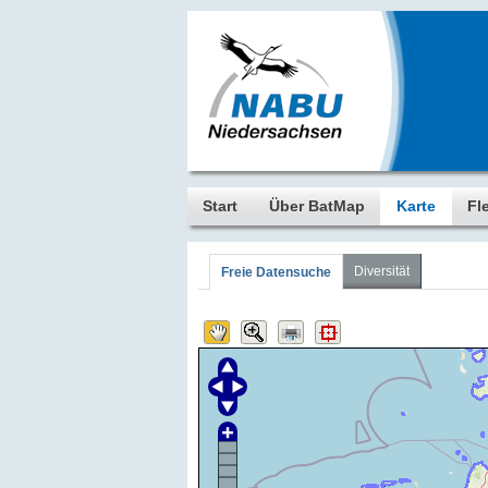
Start
Über BatMap
Karte
Fl
Diversität
Freie Datensuche