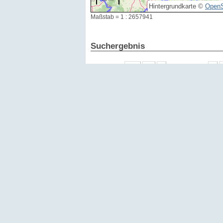
Hintergrundkarte ©
OpenS
Maßstab = 1 : 2657941
Suchergebnis
Ergebnisse:
1 - 15 von 255
Datum
Id
2026
352683
2026
352281
2025
352234
2025
352229
2025
352169
2025
351985
2025
352008
2025
348982
2025
347816