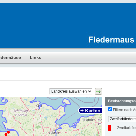
edermäuse
Links
Beobachtungsd
Filtern nach Ar
Zweifarbfl