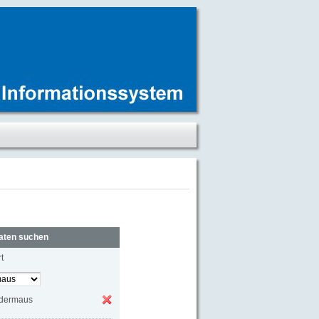
aten suchen
t
edermaus