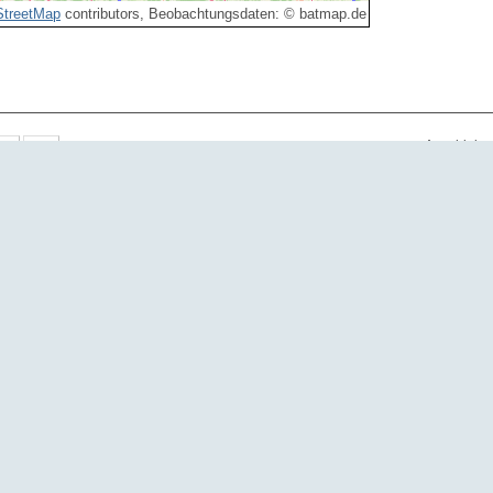
treetMap
contributors, Beobachtungsdaten: © batmap.de
Anzahl der
Art
Anzahl
Eig
Zweifarbfledermaus
1
Zweifarbfledermaus
2
Zweifarbfledermaus
1
Zweifarbfledermaus
1
Zweifarbfledermaus
1
Zweifarbfledermaus
1
Zweifarbfledermaus
1
Zweifarbfledermaus
1
Zweifarbfledermaus
1