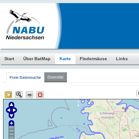
Start
Über BatMap
Karte
Fledermäuse
Links
Diversität
Freie Datensuche