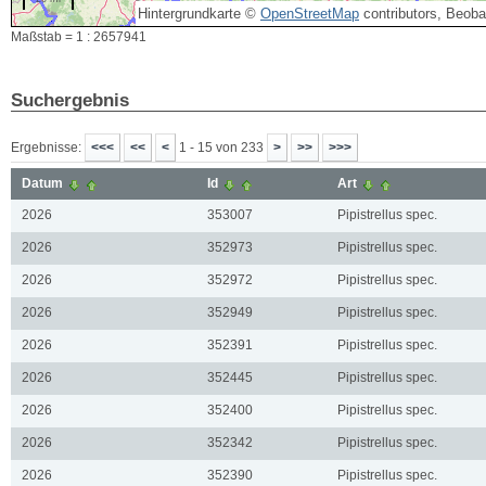
Hintergrundkarte ©
OpenStreetMap
contributors, Beob
Maßstab = 1 : 2657941
Suchergebnis
Ergebnisse:
1 - 15 von 233
Datum
Id
Art
2026
353007
Pipistrellus spec.
2026
352973
Pipistrellus spec.
2026
352972
Pipistrellus spec.
2026
352949
Pipistrellus spec.
2026
352391
Pipistrellus spec.
2026
352445
Pipistrellus spec.
2026
352400
Pipistrellus spec.
2026
352342
Pipistrellus spec.
2026
352390
Pipistrellus spec.