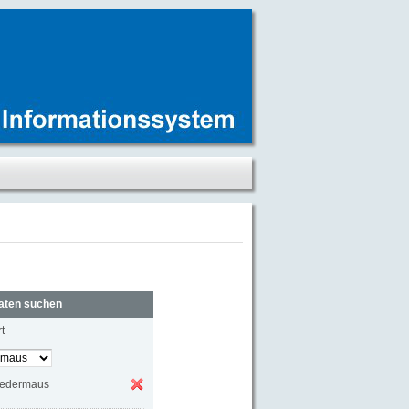
aten suchen
t
fledermaus