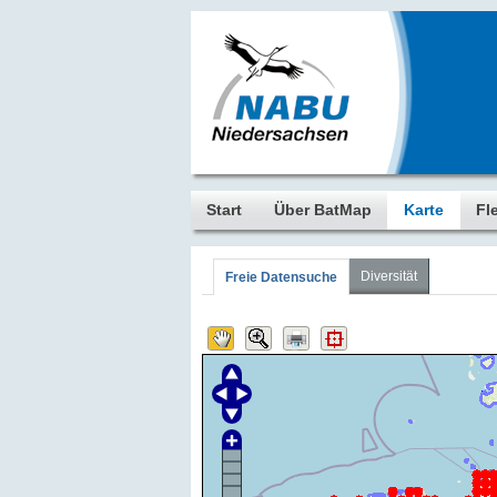
Start
Über BatMap
Karte
Fl
Diversität
Freie Datensuche