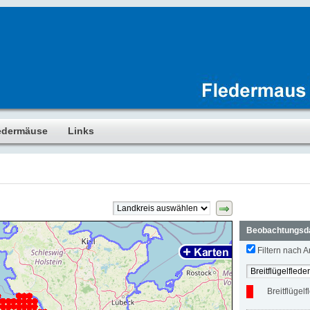
edermäuse
Links
Beobachtungsd
Filtern nach Ar
Breitflügel