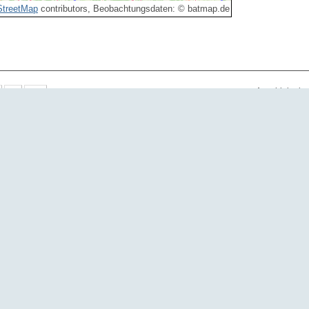
treetMap
contributors, Beobachtungsdaten: © batmap.de
Anzahl der be
Art
Anzahl
Eig
Breitflügelfledermaus
Breitflügelfledermaus
Breitflügelfledermaus
Breitflügelfledermaus
Breitflügelfledermaus
Breitflügelfledermaus
Breitflügelfledermaus
Breitflügelfledermaus
Breitflügelfledermaus