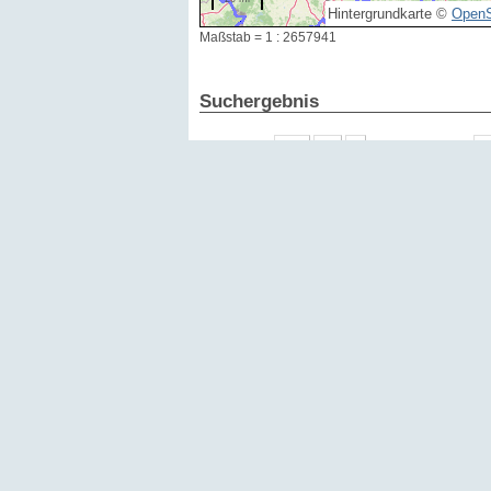
Hintergrundkarte ©
OpenS
Maßstab = 1 : 2657941
Suchergebnis
Ergebnisse:
1 - 15 von 70319
Datum
Id
2026
354802
2026
354801
2026
354800
2026
354799
2026
354798
2026
354797
2026
354796
2026
354727
2026
354598