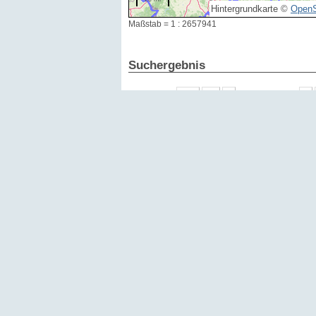
Hintergrundkarte ©
OpenS
Maßstab = 1 : 2657941
Suchergebnis
Ergebnisse:
1 - 15 von 1157
Datum
Id
2026
354595
2026
354047
2026
352950
2026
352723
2026
352366
2026
352301
2026
352299
2025
354057
2025
349671