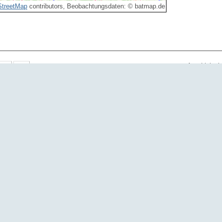
treetMap
contributors, Beobachtungsdaten: © batmap.de
Anzahl der 
Art
Anzahl
Eigen
Braunes Langohr
1
Braunes Langohr
2
Braunes Langohr
1
Braunes Langohr
1
Braunes Langohr
1
Braunes Langohr
1
Braunes Langohr
1
Braunes Langohr
1
Braunes Langohr
1