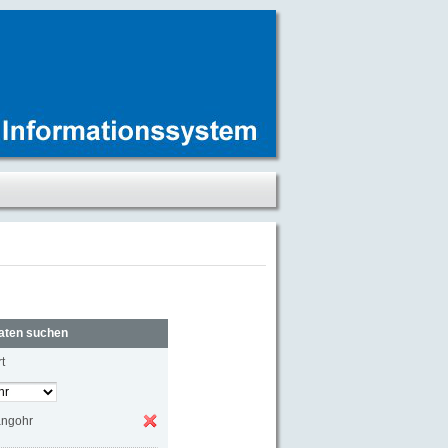
aten suchen
t
angohr