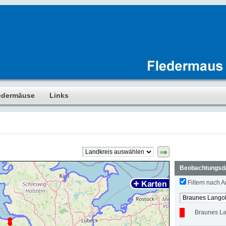
edermäuse
Links
Beobachtungsd
Filtern nach Ar
Braunes L