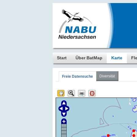
Start
Über BatMap
Karte
Fl
Diversität
Freie Datensuche