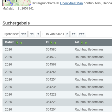
Hintergrundkarte ©
OpenStreetMap
contributors, Beob
Maßstab = 1 : 2657941
Suchergebnis
Ergebnisse:
1 - 15 von 53451
Datum
Id
Art
2026
354585
Rauhhautfledermaus
2026
354572
Rauhhautfledermaus
2026
354567
Rauhhautfledermaus
2026
354266
Rauhhautfledermaus
2026
354254
Rauhhautfledermaus
2026
354235
Rauhhautfledermaus
2026
354229
Rauhhautfledermaus
2026
354228
Rauhhautfledermaus
2026
354204
Rauhhautfledermaus