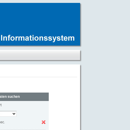
aten suchen
t
pec.