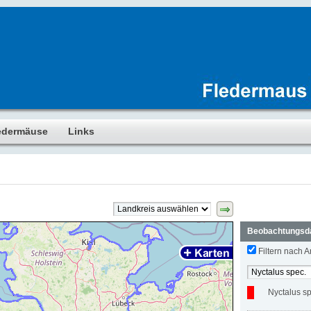
edermäuse
Links
Beobachtungsd
Filtern nach Ar
Nyctalus s