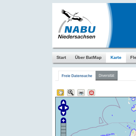
Start
Über BatMap
Karte
Fl
Diversität
Freie Datensuche