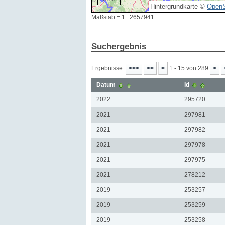
Hintergrundkarte ©
OpenS
Maßstab = 1 : 2657941
Suchergebnis
Ergebnisse:
1 - 15 von 289
Datum
Id
2022
295720
2021
297981
2021
297982
2021
297978
2021
297975
2021
278212
2019
253257
2019
253259
2019
253258