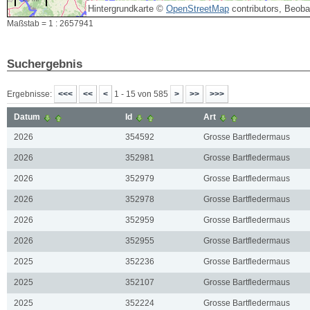
Hintergrundkarte ©
OpenStreetMap
contributors, Beob
Maßstab = 1 : 2657941
Suchergebnis
Ergebnisse:
1 - 15 von 585
Datum
Id
Art
2026
354592
Grosse Bartfledermaus
2026
352981
Grosse Bartfledermaus
2026
352979
Grosse Bartfledermaus
2026
352978
Grosse Bartfledermaus
2026
352959
Grosse Bartfledermaus
2026
352955
Grosse Bartfledermaus
2025
352236
Grosse Bartfledermaus
2025
352107
Grosse Bartfledermaus
2025
352224
Grosse Bartfledermaus