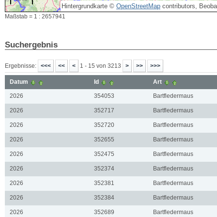
Hintergrundkarte ©
OpenStreetMap
contributors, Beob
Maßstab = 1 : 2657941
Suchergebnis
Ergebnisse:
1 - 15 von 3213
Datum
Id
Art
2026
354053
Bartfledermaus
2026
352717
Bartfledermaus
2026
352720
Bartfledermaus
2026
352655
Bartfledermaus
2026
352475
Bartfledermaus
2026
352374
Bartfledermaus
2026
352381
Bartfledermaus
2026
352384
Bartfledermaus
2026
352689
Bartfledermaus