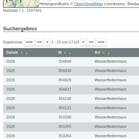
Hintergrundkarte ©
OpenStreetMap
contributors, Beob
Maßstab = 1 : 2657941
Suchergebnis
Ergebnisse:
1 - 15 von 17116
Datum
Id
Art
2026
354846
Wasserfledermaus
2026
354839
Wasserfledermaus
2026
354829
Wasserfledermaus
2026
354837
Wasserfledermaus
2026
354130
Wasserfledermaus
2026
354121
Wasserfledermaus
2026
353290
Wasserfledermaus
2026
353265
Wasserfledermaus
2026
353264
Wasserfledermaus