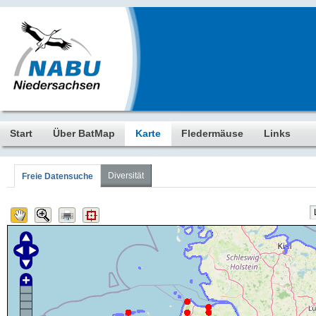
Start
Über BatMap
Karte
Fledermäuse
Links
Diversität
Freie Datensuche