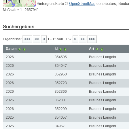
Hintergrundkarte ©
OpenStreetMap
contributors, Beob
Maßstab = 1 : 2657941
Suchergebnis
Ergebnisse:
1 - 15 von 1157
Datum
Id
Art
2026
354595
Braunes Langohr
2026
354047
Braunes Langohr
2026
352950
Braunes Langohr
2026
352723
Braunes Langohr
2026
352366
Braunes Langohr
2026
352301
Braunes Langohr
2026
352299
Braunes Langohr
2025
354057
Braunes Langohr
2025
349671
Braunes Langohr