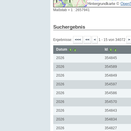
Hintergrundkarte ©
OpenS
Maßstab = 1 : 2657941
Suchergebnis
Ergebnisse:
1 - 15 von 34072
Datum
Id
2026
354845
2026
354589
2026
354849
2026
354597
2026
354586
2026
354570
2026
354843
2026
354834
2026
354827