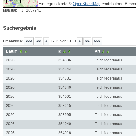
Hintergrundkarte ©
OpenStreetMap
contributors, Beob
Maßstab = 1 : 2657941
Suchergebnis
Ergebnisse:
1 - 15 von 3133
Datum
Id
Art
2026
354836
Teichfledermaus
2026
354844
Teichfledermaus
2026
354831
Teichfledermaus
2026
354840
Teichfledermaus
2026
354001
Teichfledermaus
2026
353215
Teichfledermaus
2026
353995
Teichfledermaus
2026
354040
Teichfledermaus
2026
354018
Teichfledermaus