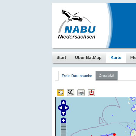
Start
Über BatMap
Karte
Fl
Diversität
Freie Datensuche