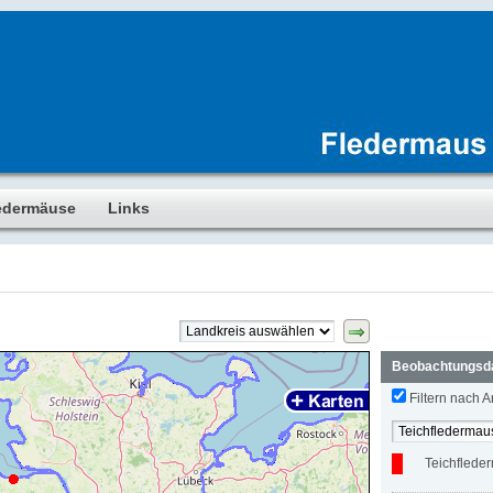
edermäuse
Links
Beobachtungsd
Filtern nach Ar
Teichflede