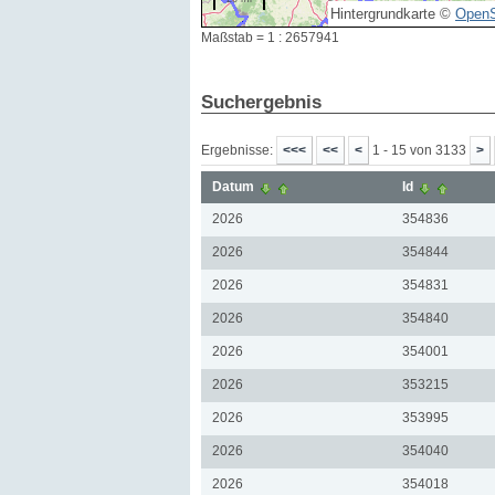
Hintergrundkarte ©
OpenS
Maßstab = 1 : 2657941
Suchergebnis
Ergebnisse:
1 - 15 von 3133
Datum
Id
2026
354836
2026
354844
2026
354831
2026
354840
2026
354001
2026
353215
2026
353995
2026
354040
2026
354018