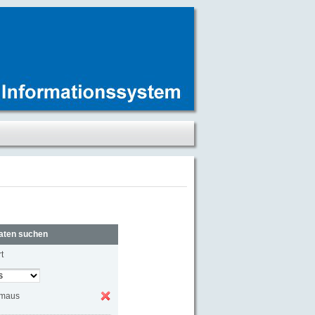
aten suchen
t
rmaus