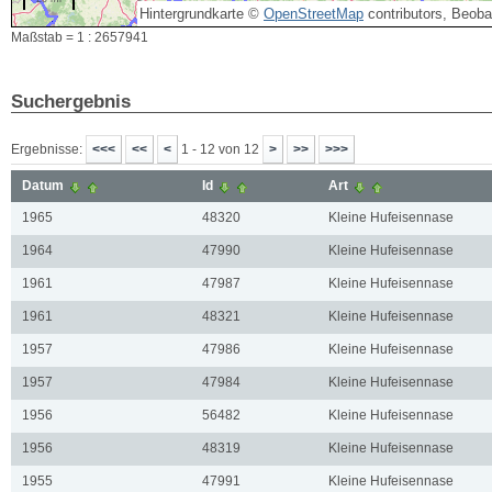
Hintergrundkarte ©
OpenStreetMap
contributors, Beob
Maßstab = 1 : 2657941
Suchergebnis
Ergebnisse:
1 - 12 von 12
Datum
Id
Art
1965
48320
Kleine Hufeisennase
1964
47990
Kleine Hufeisennase
1961
47987
Kleine Hufeisennase
1961
48321
Kleine Hufeisennase
1957
47986
Kleine Hufeisennase
1957
47984
Kleine Hufeisennase
1956
56482
Kleine Hufeisennase
1956
48319
Kleine Hufeisennase
1955
47991
Kleine Hufeisennase