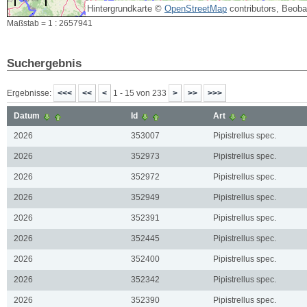
Hintergrundkarte ©
OpenStreetMap
contributors, Beob
Maßstab = 1 : 2657941
Suchergebnis
Ergebnisse:
1 - 15 von 233
Datum
Id
Art
2026
353007
Pipistrellus spec.
2026
352973
Pipistrellus spec.
2026
352972
Pipistrellus spec.
2026
352949
Pipistrellus spec.
2026
352391
Pipistrellus spec.
2026
352445
Pipistrellus spec.
2026
352400
Pipistrellus spec.
2026
352342
Pipistrellus spec.
2026
352390
Pipistrellus spec.