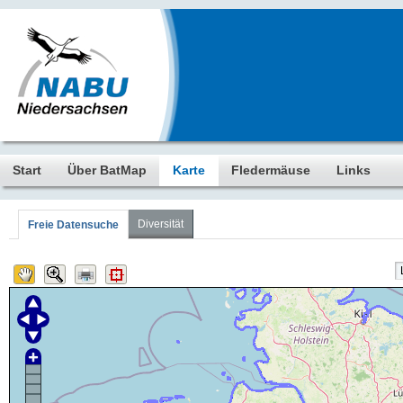
Start
Über BatMap
Karte
Fledermäuse
Links
Diversität
Freie Datensuche