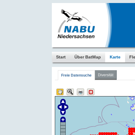
Start
Über BatMap
Karte
Fl
Diversität
Freie Datensuche