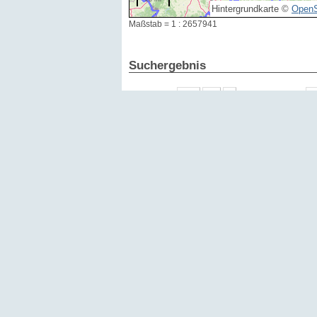
Hintergrundkarte ©
OpenS
Maßstab = 1 : 2657941
Suchergebnis
Ergebnisse:
1 - 15 von 53454
Datum
Id
2026
354585
2026
354572
2026
354567
2026
354833
2026
354841
2026
354828
2026
354266
2026
354254
2026
354235