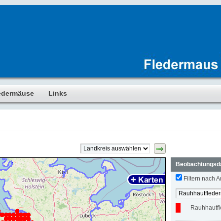
edermäuse
Links
Beobachtungsd
Filtern nach Ar
Rauhhautf