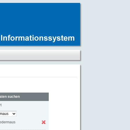
aten suchen
t
ledermaus