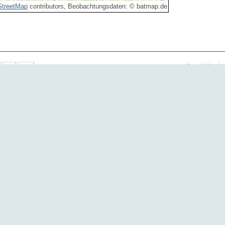
treetMap
contributors, Beobachtungsdaten: © batmap.de
Anzahl der b
Art
Anzahl
Eig
Rauhhautfledermaus
Rauhhautfledermaus
1
Rauhhautfledermaus
Rauhhautfledermaus
Rauhhautfledermaus
Rauhhautfledermaus
Rauhhautfledermaus
Rauhhautfledermaus
Rauhhautfledermaus