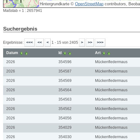
Hintergrundkarte ©
OpenStreetMap
contributors, Beob
Maßstab = 1 : 2657941
Suchergebnis
Ergebnisse:
1 - 15 von 2405
Datum
Id
Art
2026
354596
Mückenfledermaus
2026
354587
Mückenfledermaus
2026
354569
Mückenfledermaus
2026
354564
Mückenfledermaus
2026
354563
Mückenfledermaus
2026
354562
Mückenfledermaus
2026
354056
Mückenfledermaus
2026
354029
Mückenfledermaus
2026
354030
Mückenfledermaus