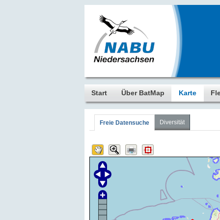
Start
Über BatMap
Karte
Fl
Diversität
Freie Datensuche