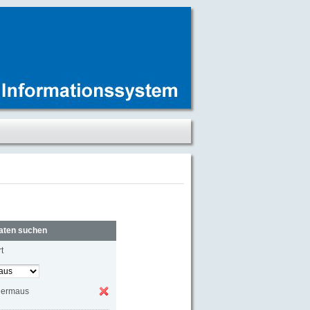
aten suchen
t
dermaus