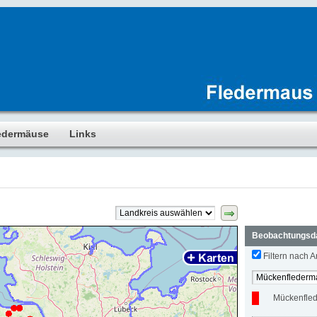
edermäuse
Links
Beobachtungsd
Filtern nach Ar
Mückenfle