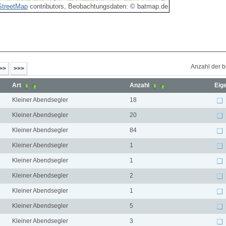
treetMap
contributors, Beobachtungsdaten: © batmap.de
Anzahl der 
Art
Anzahl
Eig
Kleiner Abendsegler
18
Kleiner Abendsegler
20
Kleiner Abendsegler
84
Kleiner Abendsegler
1
Kleiner Abendsegler
1
Kleiner Abendsegler
2
Kleiner Abendsegler
1
Kleiner Abendsegler
5
Kleiner Abendsegler
3