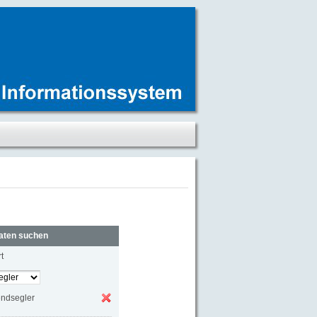
aten suchen
t
endsegler