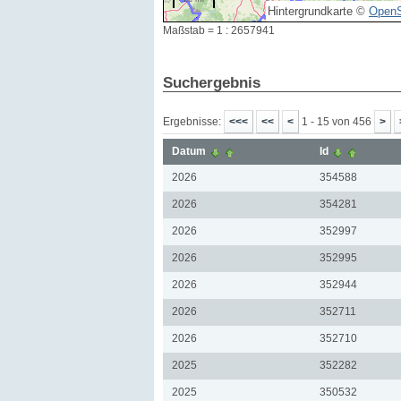
Hintergrundkarte ©
OpenS
Maßstab = 1 : 2657941
Suchergebnis
Ergebnisse:
1 - 15 von 456
Datum
Id
2026
354588
2026
354281
2026
352997
2026
352995
2026
352944
2026
352711
2026
352710
2025
352282
2025
350532