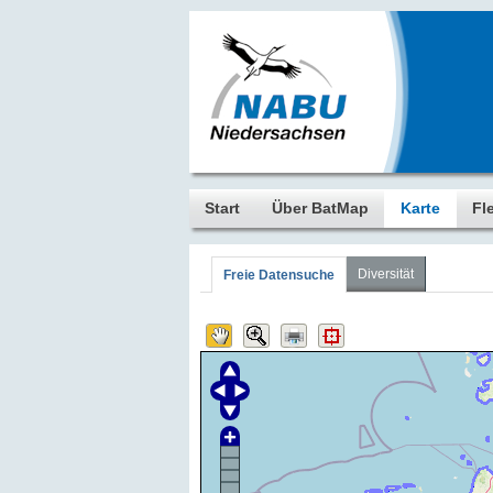
Start
Über BatMap
Karte
Fl
Diversität
Freie Datensuche