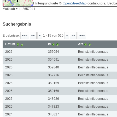
Hintergrundkarte ©
OpenStreetMap
contributors, Beob
Maßstab = 1 : 2657941
Suchergebnis
Ergebnisse:
1 - 15 von 510
Datum
Id
Art
2026
355054
Bechsteinfledermaus
2026
354591
Bechsteinfledermaus
2026
352840
Bechsteinfledermaus
2026
352716
Bechsteinfledermaus
2025
350159
Bechsteinfledermaus
2025
350169
Bechsteinfledermaus
2025
348926
Bechsteinfledermaus
2025
347823
Bechsteinfledermaus
2024
345827
Bechsteinfledermaus