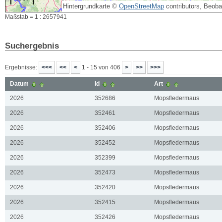
Hintergrundkarte ©
OpenStreetMap
contributors, Beob
Maßstab = 1 : 2657941
Suchergebnis
Ergebnisse:
1 - 15 von 406
Datum
Id
Art
2026
352686
Mopsfledermaus
2026
352461
Mopsfledermaus
2026
352406
Mopsfledermaus
2026
352452
Mopsfledermaus
2026
352399
Mopsfledermaus
2026
352473
Mopsfledermaus
2026
352420
Mopsfledermaus
2026
352415
Mopsfledermaus
2026
352426
Mopsfledermaus