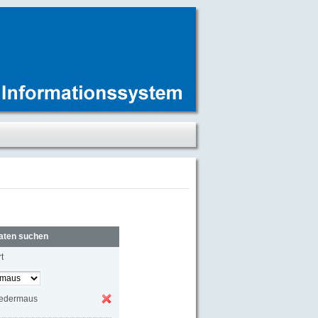
aten suchen
t
ledermaus