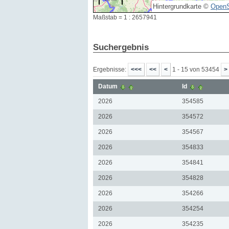
Hintergrundkarte ©
OpenS
Maßstab = 1 : 2657941
Suchergebnis
Ergebnisse:
1 - 15 von 53454
Datum
Id
2026
354585
2026
354572
2026
354567
2026
354833
2026
354841
2026
354828
2026
354266
2026
354254
2026
354235