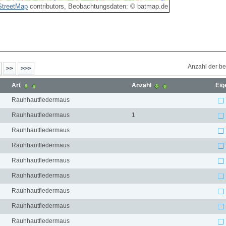
treetMap
contributors, Beobachtungsdaten: © batmap.de
Anzahl der b
Art
Anzahl
Eig
Rauhhautfledermaus
Rauhhautfledermaus
1
Rauhhautfledermaus
Rauhhautfledermaus
Rauhhautfledermaus
Rauhhautfledermaus
Rauhhautfledermaus
Rauhhautfledermaus
Rauhhautfledermaus