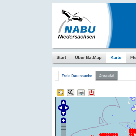
Start
Über BatMap
Karte
Fl
Diversität
Freie Datensuche