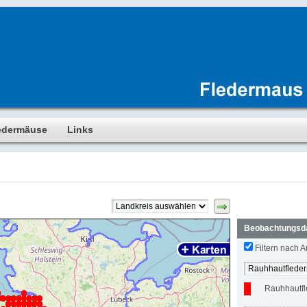
edermäuse
Links
Beobachtungsd
Filtern nach Ar
Rauhhautf